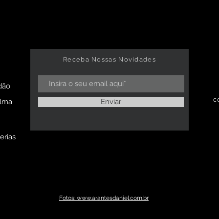
Receba Nossas Novidades
dão
c
alma
Enviar
erias
Fotos: www.arantesdaniel.com.br