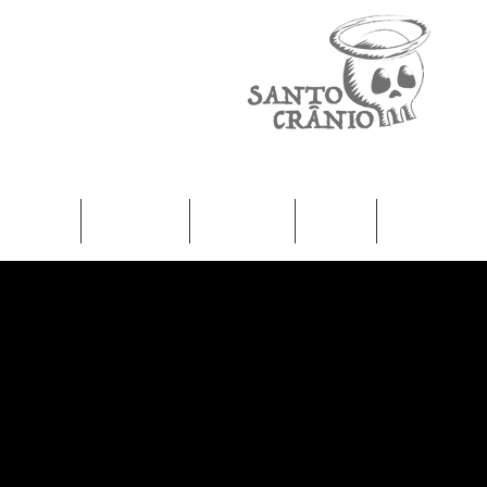
Home
Camisetas
Femininas
Infantil
Moletons / J