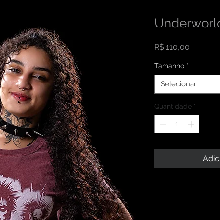
Underworl
Preço
R$ 110,00
Tamanho
*
Selecionar
Quantidade
*
Adic
INFORMAÇÕES DO
Sou um detalhe do p
RETORNO E REEM