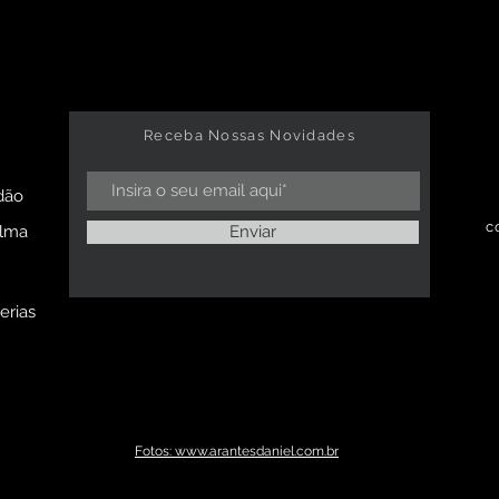
Receba Nossas Novidades
dão
c
alma
Enviar
erias
Fotos: www.arantesdaniel.com.br