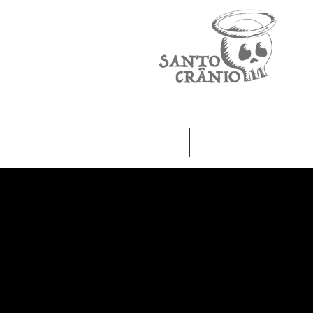
Home
Camisetas
Femininas
Infantil
Moletons / J