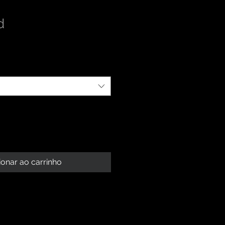
d
ionar ao carrinho
 PRODUTO
roduto. Sou um ótimo lugar para
BOLSO