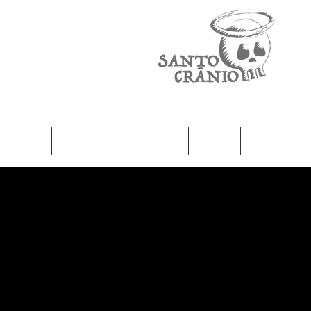
Home
Camisetas
Femininas
Infantil
Moletons / J