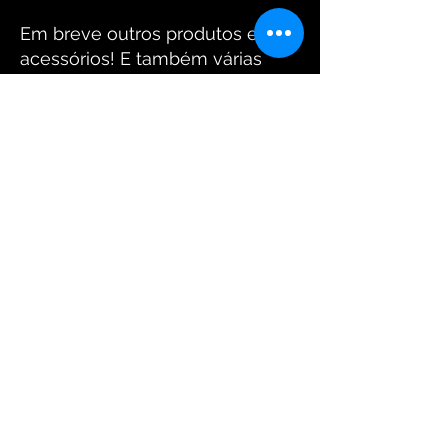
Em breve outros produtos e
acessórios! E também várias
parcerias legais! Acompanhem!
Equipe Santo Crânio
Fotos: www.arantesdaniel.com.br
FIQUE CONECTADO
Receba Nossas
Novidades
Enviar