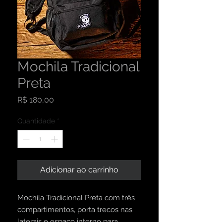
Mochila Tradicional
Preta
Preço
R$ 180,00
Quantidade
*
Adicionar ao carrinho
Mochila Tradicional Preta com três
compartimentos, porta trecos nas
laterais e espaço interno para