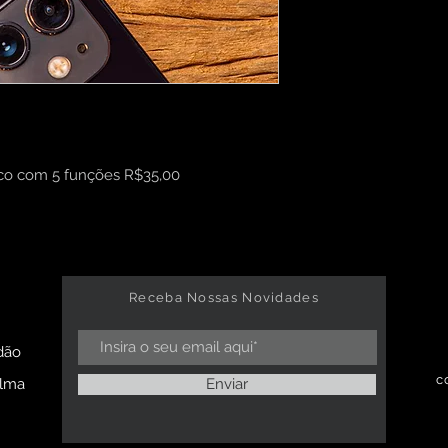
ico com 5 funções R$35,00
Receba Nossas Novidades
dão
c
alma
Enviar