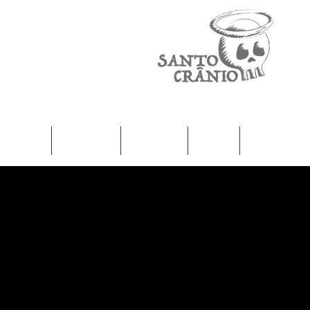
Home
Camisetas
Femininas
Infantil
Moletons / J