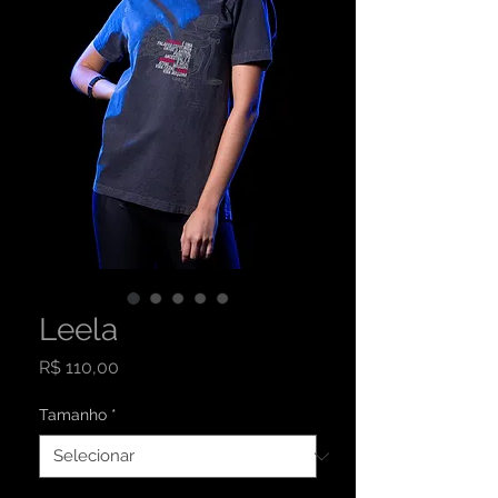
Leela
Preço
R$ 110,00
Tamanho
*