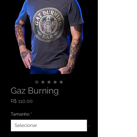
Gaz Burning
Preço
R$ 110,00
Tamanho
*