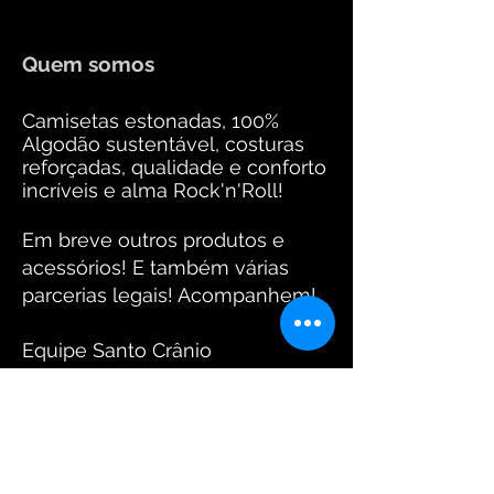
Quem somos
Camisetas estonadas, 100%
Algodão sustentável, costuras
reforçadas, qualidade e conforto
incríveis e alma Rock'n'Roll!
Em breve outros produtos e
acessórios! E também várias
parcerias legais! Acompanhem!
Equipe Santo Crânio
Fotos: www.arantesdaniel.com.br
FIQUE CONECTADO