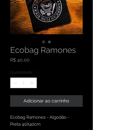
Ecobag Ramones
Preço
R$ 40,00
Quantidade
*
Adicionar ao carrinho
Ecobag Ramones - Algodão -
Preta 40X40cm