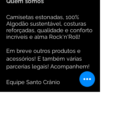
Quem somos
Camisetas estonadas, 100%
Algodão sustentável, costuras
reforçadas, qualidade e conforto
incríveis e alma Rock'n'Roll!
Em breve outros produtos e
acessórios! E também várias
parcerias legais! Acompanhem!
Equipe Santo Crânio
Fotos: www.arantesdaniel.com.br
FIQUE CONECTADO