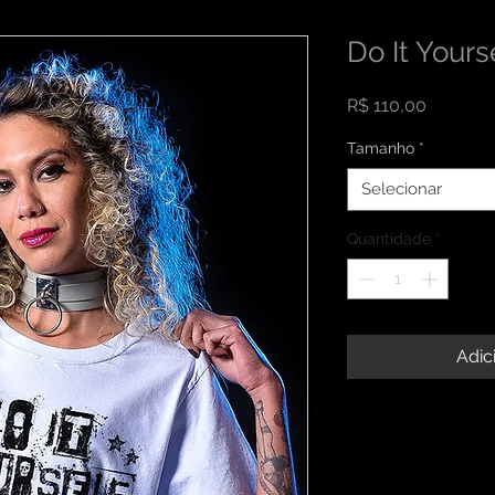
Do It Yours
Preço
R$ 110,00
Tamanho
*
Selecionar
Quantidade
*
Adic
INFORMAÇÕES DO
Sou um detalhe do p
RETORNO E REEM