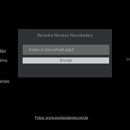
Receba Nossas Novidades
dão
c
alma
Enviar
erias
Fotos: www.arantesdaniel.com.br