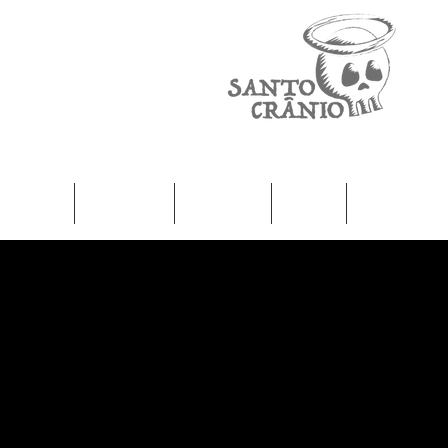
Home
Camisetas
Femininas
Infantil
Moletons / J