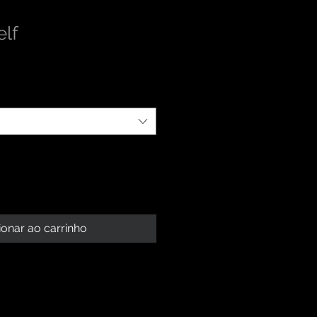
elf
ionar ao carrinho
 PRODUTO
roduto. Sou um ótimo lugar para
BOLSO