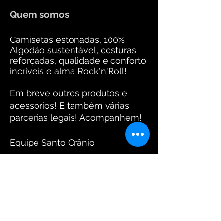
Quem somos
Camisetas estonadas, 100%
Algodão sustentável, costuras
reforçadas, qualidade e conforto
incríveis e alma Rock'n'Roll!
Em breve outros produtos e
acessórios! E também várias
parcerias legais! Acompanhem!
Equipe Santo Crânio
Fotos: www.arantesdaniel.com.br
FIQUE CONECTADO