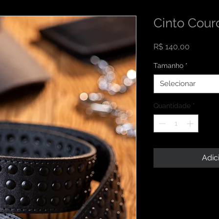
Cinto Cour
Preço
R$ 140,00
Tamanho
*
Selecionar
Quantidade
*
Adic
INFORMAÇÕES DO
Sou um detalhe do p
RETORNO E REEM