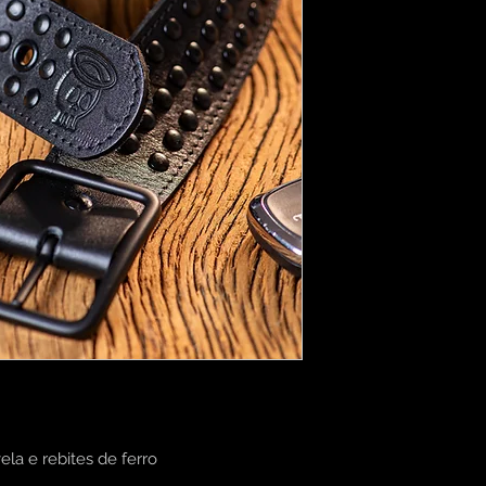
adicionar mais deta
tamanho, material, c
Política de retorno
para limpeza.
para que seus clien
estejam insatisfeito
de reembolso ou de
estabelecer a confia
podem comprar com
la e rebites de ferro