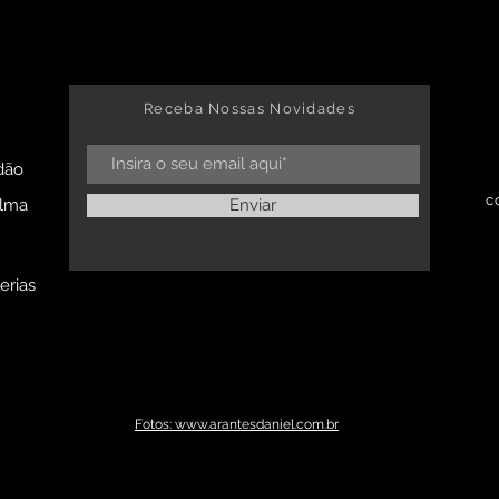
Receba Nossas Novidades
dão
c
alma
Enviar
erias
Fotos: www.arantesdaniel.com.br