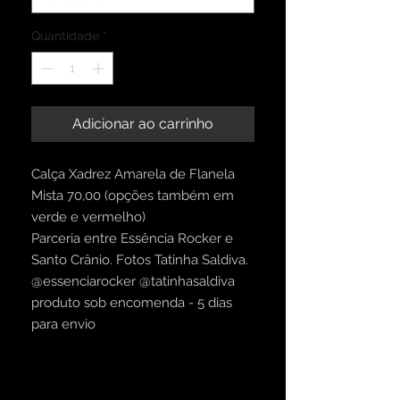
Quantidade
*
Adicionar ao carrinho
Calça Xadrez Amarela de Flanela
Mista 70,00 (opções também em
verde e vermelho)
Parceria entre Essência Rocker e
Santo Crânio. Fotos Tatinha Saldiva.
@essenciarocker @tatinhasaldiva
produto sob encomenda - 5 dias
para envio
INFORMAÇÕES DO PRODUTO