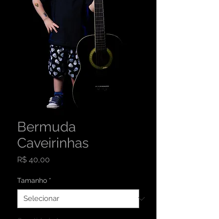
Bermuda
Caveirinhas
Preço
R$ 40,00
Tamanho
*