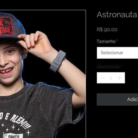
Astronauta
Preço
R$ 90,00
Tamanho
*
Selecionar
Quantidade
*
Adic
INFORMAÇÕES DO
Sou um detalhe do p
RETORNO E REEM