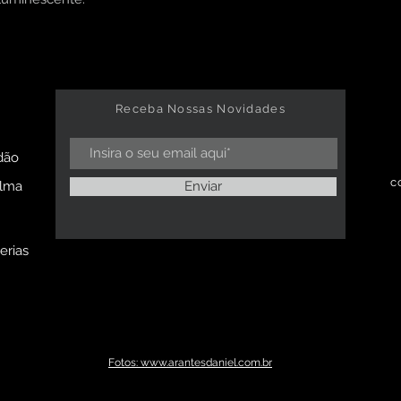
Receba Nossas Novidades
dão
c
alma
Enviar
erias
Fotos: www.arantesdaniel.com.br