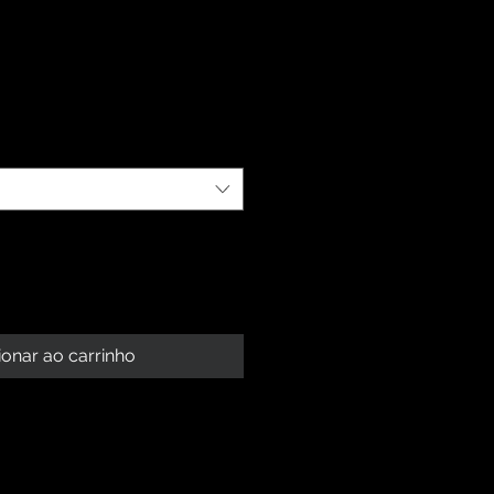
ionar ao carrinho
 PRODUTO
roduto. Sou um ótimo lugar para
BOLSO