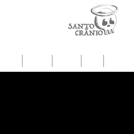
Home
Camisetas
Femininas
Infantil
Moletons / J