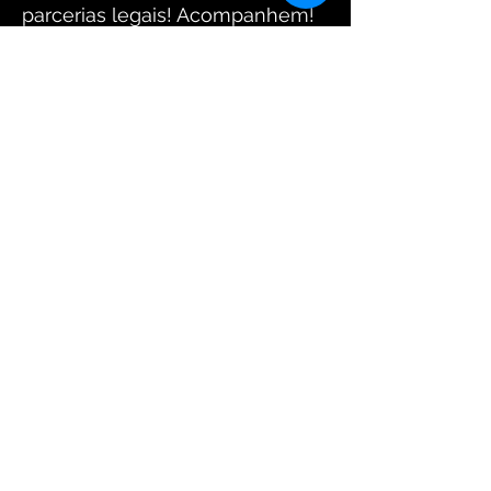
parcerias legais! Acompanhem!
Equipe Santo Crânio
Fotos: www.arantesdaniel.com.br
FIQUE CONECTADO
Receba Nossas
Novidades
Enviar