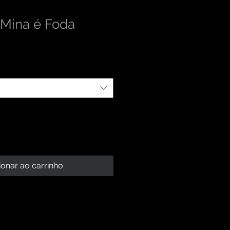
 Mina é Foda
ionar ao carrinho
 PRODUTO
roduto. Sou um ótimo lugar para
BOLSO