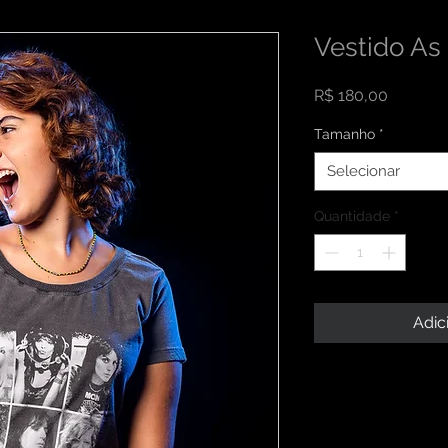
Vestido As
Preço
R$ 180,00
Tamanho
*
Selecionar
Quantidade
*
Adic
INFORMAÇÕES DO
Sou um detalhe do p
RETORNO E REEM