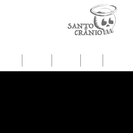
Home
Camisetas
Femininas
Infantil
Moletons / J