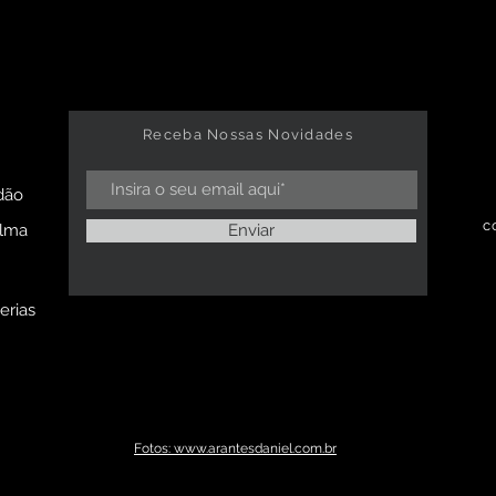
Receba Nossas Novidades
dão
c
alma
Enviar
erias
Fotos: www.arantesdaniel.com.br