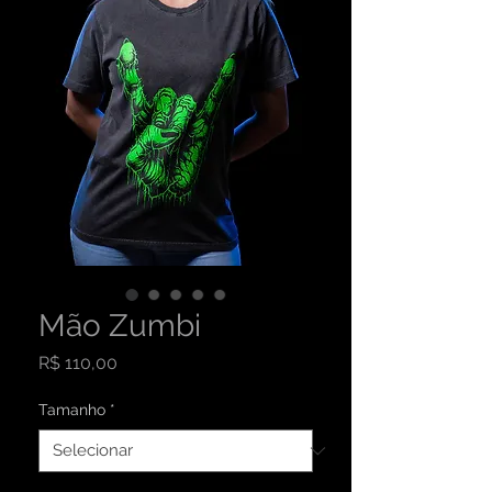
Mão Zumbi
Preço
R$ 110,00
Tamanho
*