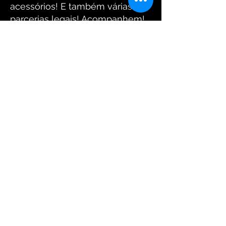
acessórios! E também várias
parcerias legais! Acompanhem!
Equipe Santo Crânio
Fotos: www.arantesdaniel.com.br
FIQUE CONECTADO
Receba Nossas
Novidades
Enviar