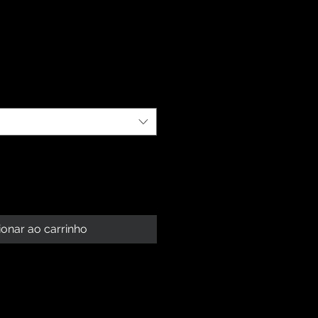
ionar ao carrinho
 PRODUTO
roduto. Sou um ótimo lugar para
BOLSO