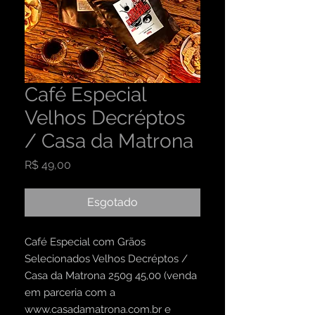
Café Especial
Velhos Decréptos
/ Casa da Matrona
Preço
R$ 49,00
Esgotado
Café Especial com Grãos
Selecionados Velhos Decréptos /
Casa da Matrona 250g 45,00 (venda
em parceria com a
www.casadamatrona.com.br e